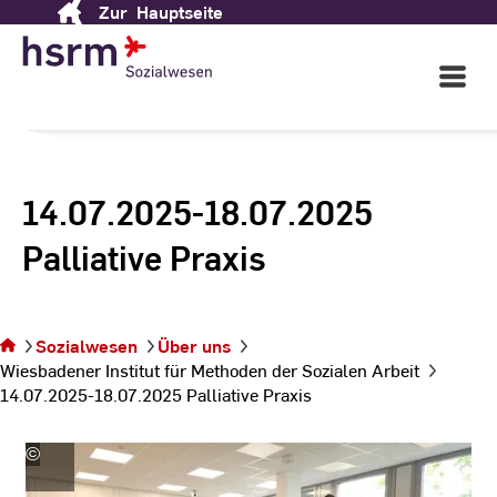
Zur
Hauptseite
Skip
to
Content
Open
Main
Navigati
14.07.2025-18.07.2025
Palliative Praxis
Sie
befinden
sich auf der
Sozialwesen
Über uns
Seite
Wiesbadener Institut für Methoden der Sozialen Arbeit
14.07.2025-
14.07.2025-18.07.2025 Palliative Praxis
18.07.2025
Palliative
Praxis
©
Fachbereich
Sozialwesen