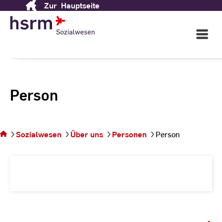
Zur
Hauptseite
Skip
to
Content
Open
Main
Navigati
Person
Sie
befinden
sich auf
Sozialwesen
Über uns
Personen
Person
der
Seite
Person