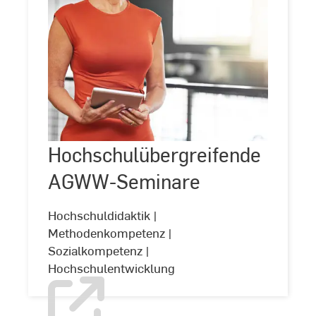
Hochschulübergreifende
AGWW-
Seminare
Hochschulübergreifende
©
Joanrae
P/peopleimages.com
AGWW-Seminare
Hochschuldidaktik |
Methodenkompetenz |
Sozialkompetenz |
Hochschulentwicklung