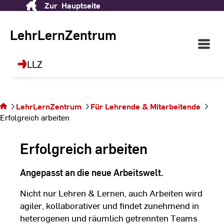
Zur
Hauptseite
Skip
LehrLernZentrum (LLZ)
to
Content
LehrLernZentrum
Open
Ihr Ort für Future Skills, Sprachen, Sport
Main
und berufliche Weiterbildung!
Navigati
LLZ
©
dr
Sie
befinden
sich auf
LehrLernZentrum
Für Lehrende & Mitarbeitende
der Seite
Erfolgreich arbeiten
Erfolgreich
arbeiten
Erfolgreich arbeiten
Angepasst an die neue Arbeitswelt.
Nicht nur Lehren & Lernen, auch Arbeiten wird
agiler, kollaborativer und findet zunehmend in
heterogenen und räumlich getrennten Teams