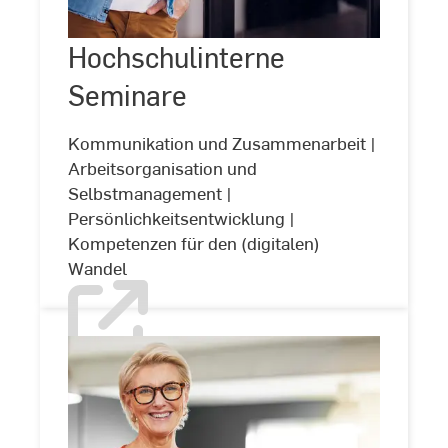
Hochschulinterne
Seminare
Hochschulinterne
©
kerkezz/stock.adobe.com
Seminare
Kommunikation und Zusammenarbeit |
Arbeitsorganisation und
Selbstmanagement |
Persönlichkeitsentwicklung |
Kompetenzen für den (digitalen)
Wandel