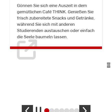
Gönnen Sie sich eine Auszeit in dem
gemütlichen Café THINK. Genießen Sie
frisch zubereitete Snacks und Getränke,
während Sie sich mit anderen
Studierenden austauschen oder einfach
die Seele baumeln lassen.
Gebäude L
hrLernZentrum
©
Le
|
chschule
Ho
einMain
Rh