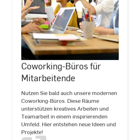
Coworking-
Büros
Coworking-Büros für
©
amenic181/stock.adobe.com
für
Mitarbeitende
Mitarbeitende
Nutzen Sie bald auch unsere modernen
Coworking-Büros. Diese Räume
unterstützen kreatives Arbeiten und
Teamarbeit in einem inspirierenden
Umfeld. Hier entstehen neue Ideen und
Projekte!