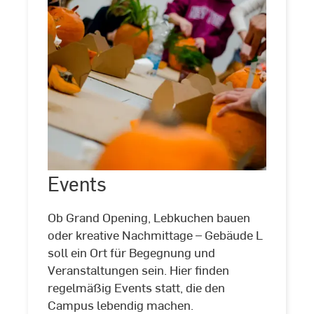
Events
Events
©
Lucas
Kraus
|
Ob Grand Opening, Lebkuchen bauen
Hochschule
oder kreative Nachmittage – Gebäude L
RheinMain
soll ein Ort für Begegnung und
Veranstaltungen sein. Hier finden
regelmäßig Events statt, die den
Campus lebendig machen.