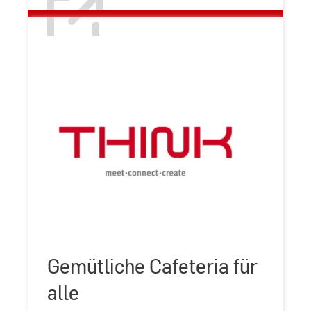
Gemütliche
Cafeteria
Gemütliche Cafeteria für
©
Studierendenwerk
für
Frankfurt
alle
alle
am
Main