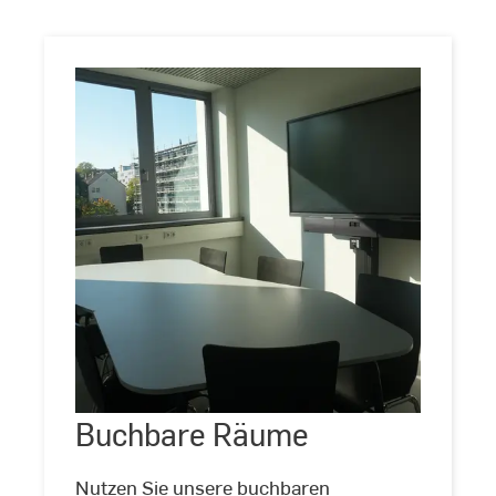
Buchbare
Räume
Buchbare Räume
©
LehrLernZentrum
|
Hochschule
Nutzen Sie unsere buchbaren
RheinMain