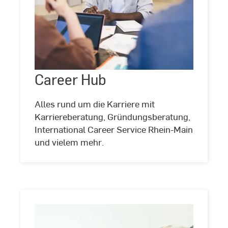
Career
Hub
Career Hub
©
BullRun/stock.adobe.com
Alles rund um die Karriere mit
Karriereberatung, Gründungsberatung,
International Career Service Rhein-Main
und vielem mehr.