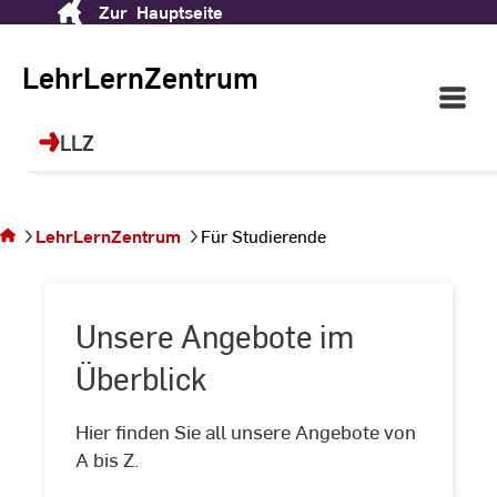
Zur
Hauptseite
Skip
LehrLernZentrum (LLZ)
to
Content
LehrLernZentrum
Open
Ihr Ort für Future Skills, Sprachen, Sport
Main
und berufliche Weiterbildung!
Navigati
LLZ
©
dr
Sie
befinden
sich auf der
LehrLernZentrum
Für Studierende
Seite Für
Studierende
Unsere Angebote im
Überblick
Unsere
Hier finden Sie all unsere Angebote von
Angebote
A bis Z.
im
Überblick