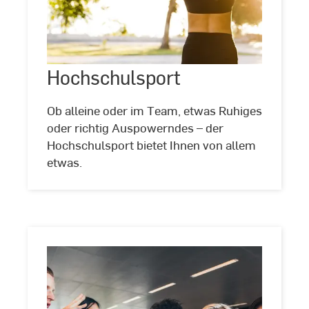
Hochschulsport
Hochschulsport
©
Drobot
Dean/stock.adobe.com
Ob alleine oder im Team, etwas Ruhiges
oder richtig Auspowerndes – der
Hochschulsport bietet Ihnen von allem
etwas.