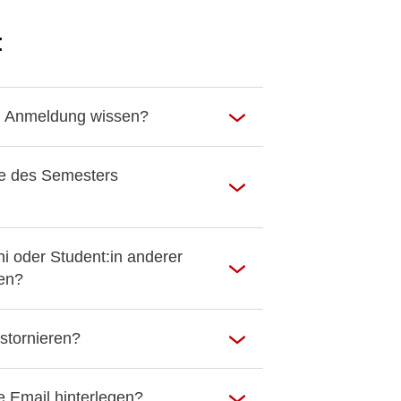
t
e Anmeldung wissen?
fe des Semesters
i oder Student:in anderer
en?
stornieren?
 Email hinterlegen?