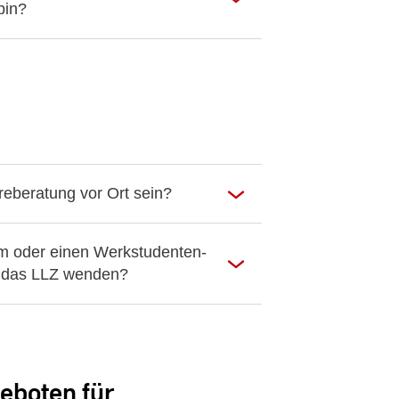
bin?
ereberatung vor Ort sein?
um oder einen Werkstudenten-
n das LLZ wenden?
eboten für