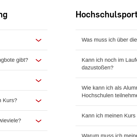
ng
Hochschulspor
Was muss ich über di
ngbote gibt?
Kann ich noch im Lau
dazustoßen?
Wie kann ich als Alumn
Hochschulen teilnehm
m Kurs?
Kann ich meinen Kurs 
wieviele?
Warum muss ich meine