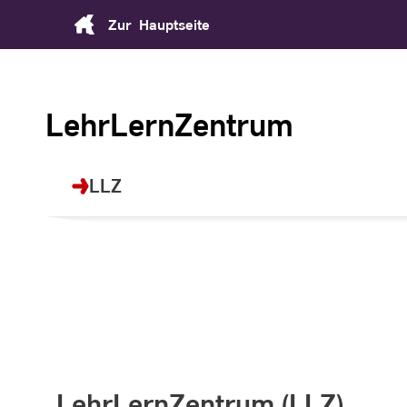
Skip
Zur
Hauptseite
to
Content
LehrLernZentrum
LLZ
LehrLernZentrum (LLZ)