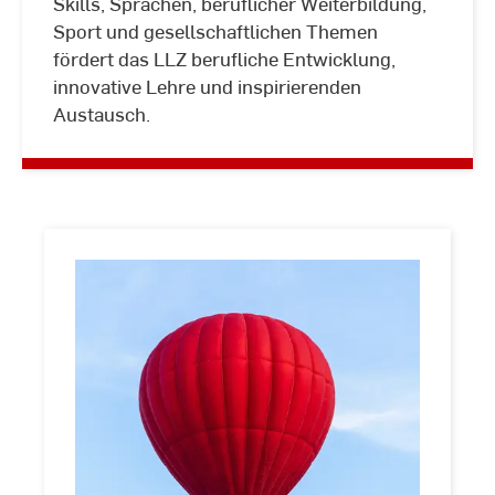
Skills, Sprachen, beruflicher Weiterbildung,
LehrLernZentrum
Sport und gesellschaftlichen Themen
(LLZ)
fördert das LLZ berufliche Entwicklung,
innovative Lehre und inspirierenden
Austausch.