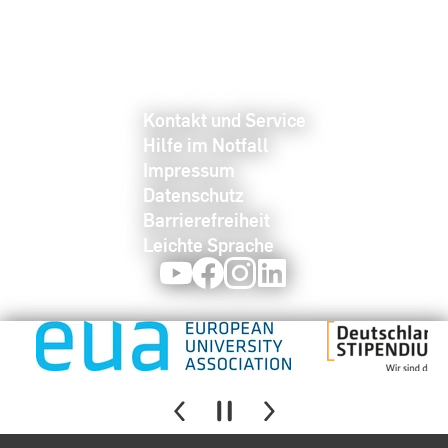
Kontakt und Service
Hilfe im Notfall
Impressum
Datenschutz
Barrierefreiheit
Leichte Sprache
Youtube
Facebook
Instagram
LinkedIn