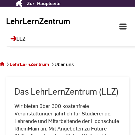
Zur
Hauptseite
Skip
LehrLernZentrum (LLZ)
to
Content
LehrLernZentrum
Open
Ihr Ort für Future Skills, Sprachen, Sport
Main
und berufliche Weiterbildung!
Navigati
LLZ
Sie
©
dr
befinden
sich auf
der
LehrLernZentrum
Über uns
Seite
Über
uns
Das LehrLernZentrum (LLZ)
Wir bieten über 300 kostenfreie
Veranstaltungen jährlich für Studierende,
Lehrende und Mitarbeitende der Hochschule
RheinMain an. Mit Angeboten zu Future
Das