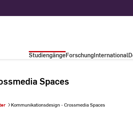
Studiengänge
Forschung
International
D
rossmedia Spaces
ter
Kommunikationsdesign - Crossmedia Spaces