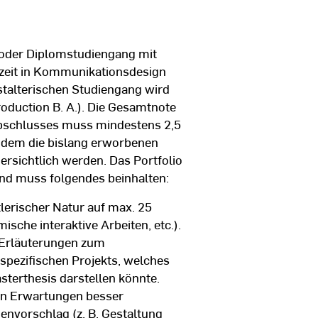
 oder Diplomstudiengang mit
zeit in Kommunikationsdesign
stalterischen Studiengang wird
roduction B. A.). Die Gesamtnote
abschlusses muss mindestens 2,5
s dem die bislang erworbenen
rsichtlich werden. Das Portfolio
und muss folgendes beinhalten:
lerischer Natur auf max. 25
mische interaktive Arbeiten, etc.).
t Erläuterungen zum
spezifischen Projekts, welches
terthesis darstellen könnte.
ren Erwartungen besser
envorschlag (z. B. Gestaltung