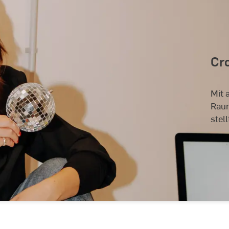
Cr
Mit 
Raum
stell