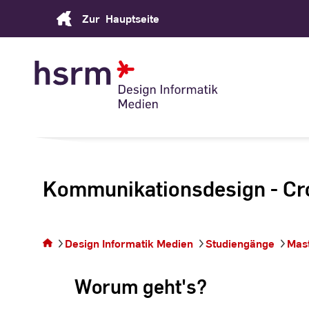
Skip
Zur
Hauptseite
to
Content
Kommunikationsdesign - C
Sie befinden sich auf
der Seite
Design Informatik Medien
Studiengänge
Mas
Kommunikationsdesign
- Crossmedia Spaces
Worum geht's?