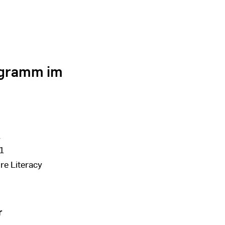
ogramm im
1
1
re Literacy
r