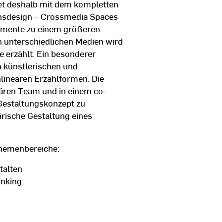
et deshalb mit dem kompletten
nsdesign – Crossmedia Spaces
rumente zu einem größeren
n unterschiedlichen Medien wird
 erzählt. Ein besonderer
h künstlerischen und
inearen Erzählformen. Die
inären Team und in einem co-
Gestaltungskonzept zu
rische Gestaltung eines
 Themenbereiche:
talten
inking