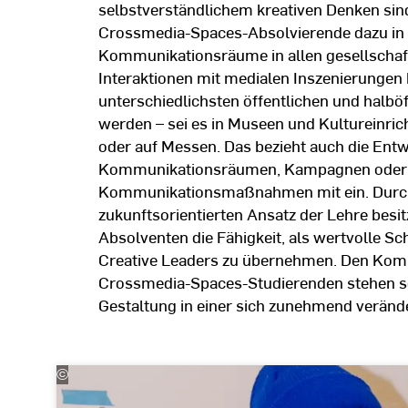
selbstverständlichem kreativen Denken si
Crossmedia-Spaces-Absolvierende dazu in 
Kommunikationsräume in allen gesellschaft
Interaktionen mit medialen Inszenierungen 
unterschiedlichsten öffentlichen und halböf
werden – sei es in Museen und Kultureinri
oder auf Messen. Das bezieht auch die Entw
Kommunikationsräumen, Kampagnen oder 
Kommunikationsmaßnahmen mit ein. Durch 
zukunftsorientierten Ansatz der Lehre besi
Absolventen die Fähigkeit, als wertvolle Sc
Creative Leaders zu übernehmen. Den Kom
Crossmedia-Spaces-Studierenden stehen so
Gestaltung in einer sich zunehmend verän
©
Kira
Jacobi