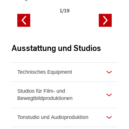
1/19
F
Fotodaten
a
anzeigen
Ausstattung und Studios
Technisches Equipment
Studios für Film- und
Bewegtbildproduktionen
Tonstudio und Audioproduktion