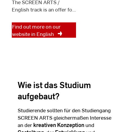
The SCREEN ARTS /
English track is an offer for
students who have not
graduated with a Bachelor's
Find out more on our
degree in Germany and
website in English
whose native language is
either English or who have
sufficiently good English
language skills.
Wie ist das Studium
aufgebaut?
Studierende sollten für den Studiengang
SCREEN ARTS gleichermaßen Interesse
an der
kreativen Konzeption
und