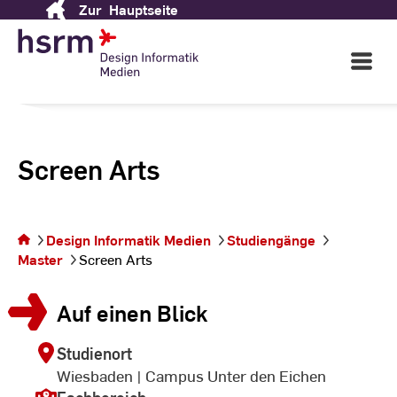
Zur
Hauptseite
Skip
to
Content
Open
Main
Navigati
Screen Arts
Sie
befinden
sich auf
Design Informatik Medien
Studiengänge
der
Master
Screen Arts
Seite
Screen
Auf einen Blick
Arts
Studienort
Wiesbaden | Campus Unter den Eichen