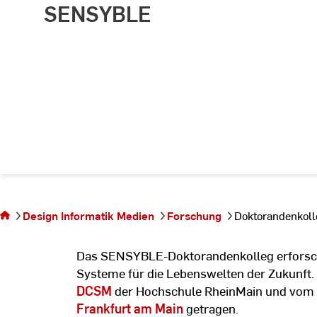
SENSYBLE
Sie befinden sich
auf der Seite
Design Informatik Medien
Forschung
Doktorandenkol
Doktorandenkolleg
SENSYBLE
Das SENSYBLE-Doktorandenkolleg erforscht 
Systeme für die Lebenswelten der Zukunft
DCSM
der Hochschule RheinMain und vom
Frankfurt am Main
getragen.