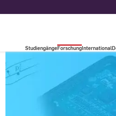
Studiengänge
Forschung
International
D