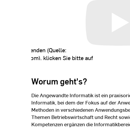
 Inhalt
halt zu verwenden (Quelle:
-nocookie.com
), klicken Sie bitte auf
 Wir möchten Sie darauf hinweisen,
ie Annahme dieser iFrames Daten an
Worum geht's?
ragen oder Cookies gespeichert werden
ere Informationen finden Sie in
Die Angewandte Informatik ist ein praxisor
nschutzerklärung
.
Informatik, bei dem der Fokus auf der An
Methoden in verschiedenen Anwendungsbere
n
Themen Betriebswirtschaft und Recht sowie
Kompetenzen ergänzen die Informatikbereic