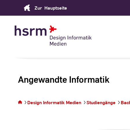
Skip
Zur
Hauptseite
to
Content
Angewandte Informatik
Sie befinden
sich auf der
Seite
Design Informatik Medien
Studiengänge
Bac
Angewandte
Informatik