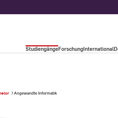
Studiengänge
Forschung
International
D
helor
Angewandte Informatik