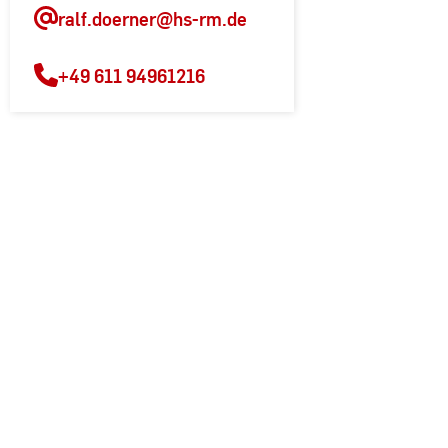
ralf.doerner
@hs-rm.de
+49 611 94961216