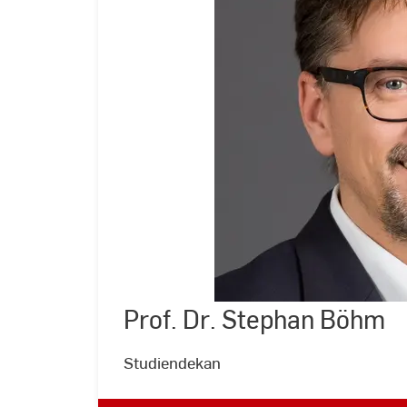
Prof. Dr. Stephan Böhm
©
Andreas
Schlote
|
Studiendekan
Hochschule
RheinMain