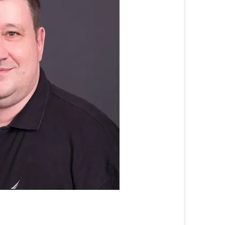
Prof.
Dr.
Ralf
Dörner