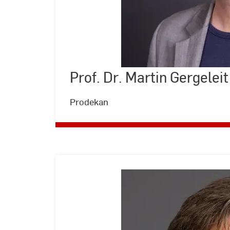
Prof. Dr. Martin Gergeleit
©
Andreas
Schlote
|
Prodekan
Hochschule
RheinMain