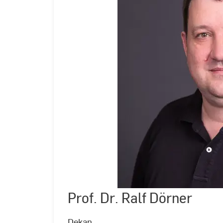
Prof. Dr. Ralf Dörner
©
Andreas
Schlote
|
Dekan