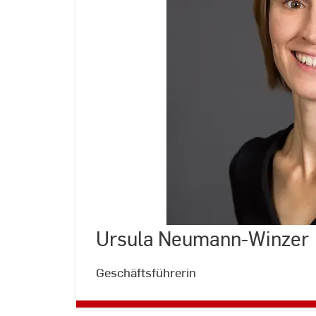
Ursula Neumann-Winzer
©
Andreas
Schlote
|
Geschäftsführerin
Hochschule
RheinMain