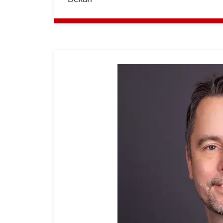
Hochschule
RheinMain