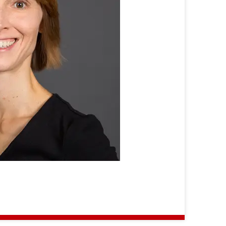
Ursula
Neumann-
Winzer