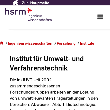
Zur
Hauptseite
Skip
to
Institut für Umwelt und Verfahrenstechnik
Content
Forschungsinstitut für umweltrelevante
Open
Main
Fragestellungen und nachhaltige Strategien
Navigati
©
Pe
Sie
S
befinden
sich auf
Ingenieurwissenschaften
Forschung
Institute
der
Seite
Institut für Umwelt- und
Verfahrenstechnik
Die im IUVT seit 2004
zusammengeschlossenen
Forschungsgruppen arbeiten an der Lösung
von umweltrelevanten Fragestellungen in den
Bereichen: Abwasser, Abluft, Biotechnologie,