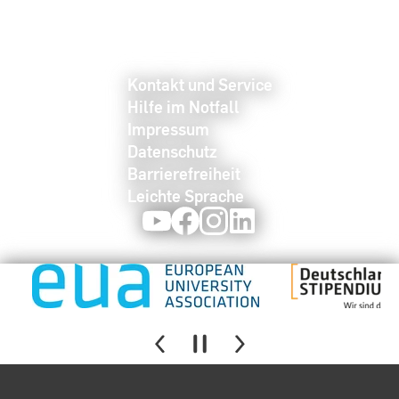
Kontakt und Service
Hilfe im Notfall
Impressum
Datenschutz
Barrierefreiheit
Leichte Sprache
Youtube
Facebook
Instagram
LinkedIn