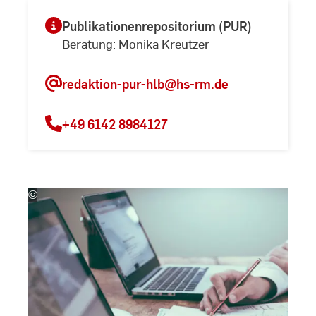
Publikationenrepositorium (PUR)
Beratung: Monika Kreutzer
redaktion-pur-hlb
@hs-rm.de
+49 6142 8984127
©
Scott
Graham