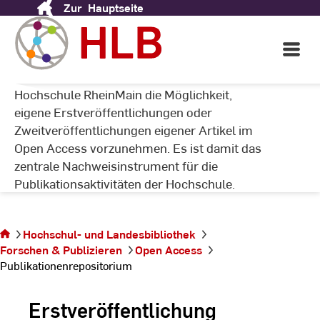
Zur
Hauptseite
Skip
(PUR) der HSRM
to
Content
Open
Main
Navigati
PUR bietet allen Angehörigen der
Hochschule RheinMain die Möglichkeit,
eigene Erstveröffentlichungen oder
Zweitveröffentlichungen eigener Artikel im
Open Access vorzunehmen. Es ist damit das
zentrale Nachweisinstrument für die
Publikationsaktivitäten der Hochschule.
Sie befinden sich auf der
Hochschul- und Landesbibliothek
Seite
Forschen & Publizieren
Open Access
Publikationenrepositorium
Publikationenrepositorium
Erstveröffentlichung