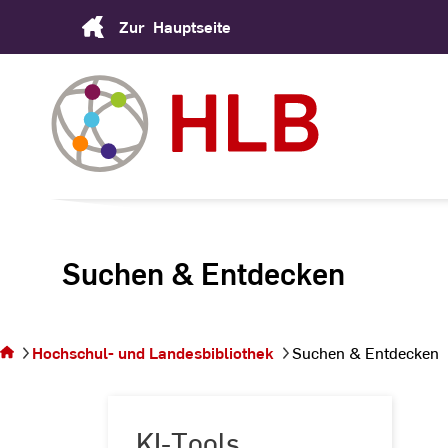
Skip
Zur
Hauptseite
to
Content
Suchen & Entdecken
Sie
befinden
sich auf
Hochschul- und Landesbibliothek
Suchen & Entdecken
der Seite
Suchen &
Entdecken
KI-Tools