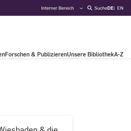
Interner Bereich
Suche
DE
EN
en
Forschen & Publizieren
Unsere Bibliothek
A-Z
Wiesbaden & die