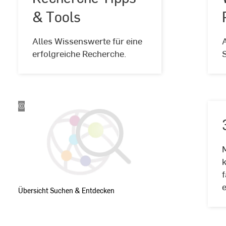
& Tools
Recherche
Alles Wissenswerte für eine
Tipps
erfolgreiche Recherche.
&
Tools
©
Hochschul-
und
Landesbibliothek
RheinMain
k
Übersicht Suchen & Entdecken