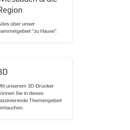
Region
Wiesbaden
Alles über unser
&
Sammelgebiet "zu Hause".
die
Region
3D
Mit unserem 3D-Drucker
3D
önnen Sie in dieses
faszinierende Themengebiet
eintauchen.