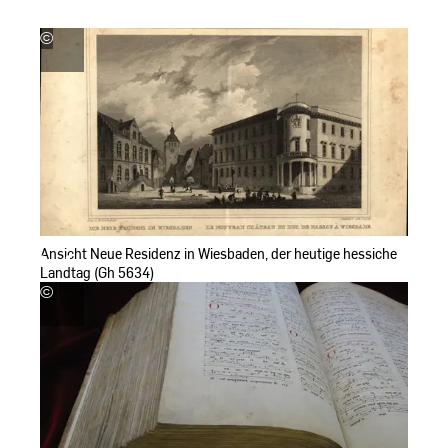
©
Hochschul-
und
Landesbibliothek
RheinMain
Ansicht Neue Residenz in Wiesbaden, der heutige hessiche
Landtag (Gh 5634)
©
Hochschul-
und
Landesbibliothek
RheinMain