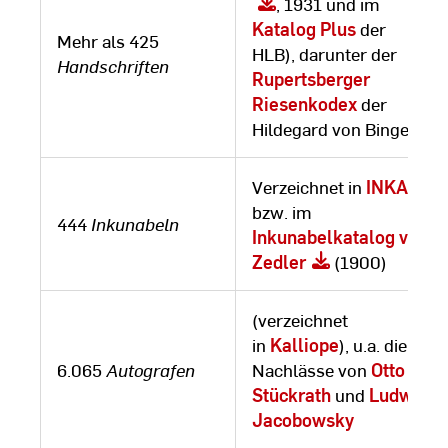
, 1931 und im
Katalog Plus
der
Mehr als 425
HLB), darunter der
Handschriften
Rupertsberger
Riesenkodex
der
Hildegard von Bingen
Verzeichnet in
INKA
;
bzw. im
444
Inkunabeln
Inkunabelkatalog von
Zedler
(1900)
(verzeichnet
in
Kalliope
), u.a. die
6.065
Autografen
Nachlässe von
Otto
Stückrath
und
Ludwig
Jacobowsky