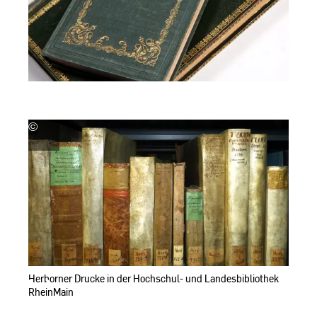
©
Hochschul-
und
Landesbibliothek
RheinMain
Herborner Drucke in der Hochschul- und Landesbibliothek
RheinMain