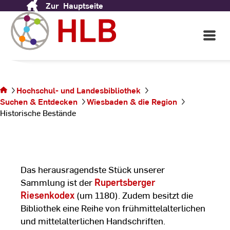
Zur
Hauptseite
Skip
Historische Bestände
to
Content
Open
Main
Navigati
©
Ho
Sie
un
befinden
La
Hochschul- und Landesbibliothek
sich auf
Suchen & Entdecken
Wiesbaden & die Region
der Seite
Historische Bestände
Historische
Bestände
Das herausragendste Stück unserer
Sammlung ist der
Rupertsberger
Riesenkodex
(um 1180). Zudem besitzt die
Bibliothek eine Reihe von frühmittelalterlichen
und mittelalterlichen Handschriften.