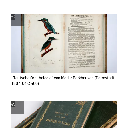
©
Hohschul-
und
Landesbibliothek
RheinMain
„Teutsche Ornithologie“ von Moritz Borkhausen (Darmstadt
1807, 04 C 406)
©
Hochschul-
und
Landesbibliothek
RheinMain