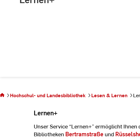
Sie
befinden
sich auf
Hochschul- und Landesbibliothek
Lesen & Lernen
Le
der
Seite
Lernen+
Lernen+
Unser Service “Lernen+” ermöglicht Ihnen 
Bibliotheken
Bertramstraße
und
Rüsselsh