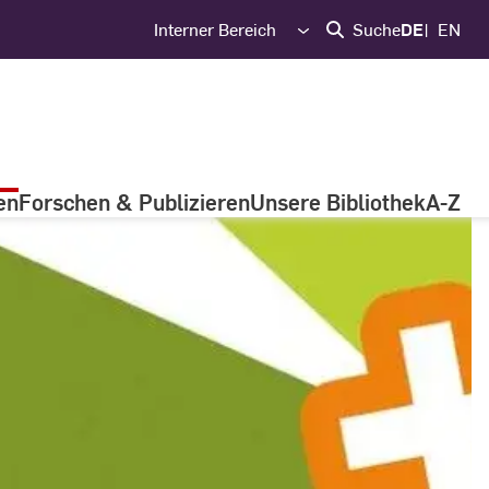
Interner Bereich
Suche
DE
EN
en
Forschen & Publizieren
Unsere Bibliothek
A-Z