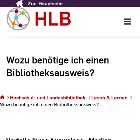
Zur
Hauptseite
Skip
to
Content
Open
Main
Navigati
Wozu benötige ich einen
Bibliotheks­ausweis?
Sie
befinden
sich auf der
Seite Wozu
Hochschul- und Landesbibliothek
Lesen & Lernen
benötige
Wozu benötige ich einen Bibliotheks­ausweis?
ich einen
Bibliotheks­
ausweis?