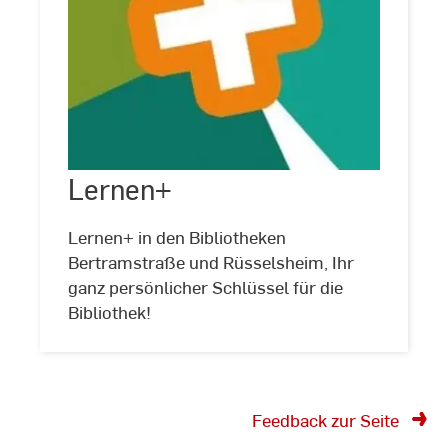
Lernen+
Lernen+
©
Hochschul-
und
Landesbibliothek
Lernen+ in den Bibliotheken
RheinMain
Bertramstraße und Rüsselsheim, Ihr
ganz persönlicher Schlüssel für die
Bibliothek!
Feedback zur Seite