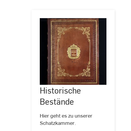
Historische
Bestände
Historische
©
Hochschul-
und
Bestände
Landesbibliothek
RheinMain
Hier geht es zu unserer
Schatzkammer.