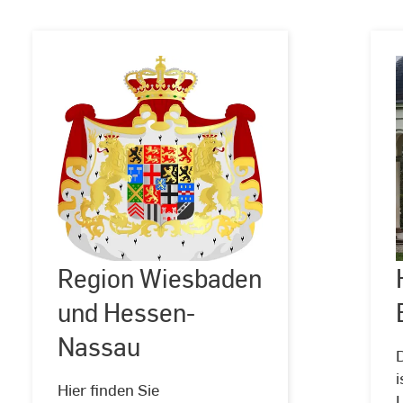
Region
Region Wiesbaden
©
Gemeinfrei,
B
Wiesbaden
https://commons.wikimedia.org/w/index.php?
und
und Hessen-
curid=17225562
Hessen-
Nassau
Nassau
D
i
Hier finden Sie