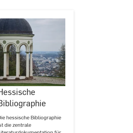
Hessische
Hessische
©
lick
Bibliographie
vom
Bibliographie
Neroberg
auf
Wiesbaden
ie hessische Bibliographie
by
st die zentrale
Dolcos
Literaturdokumentation für
Sebastean