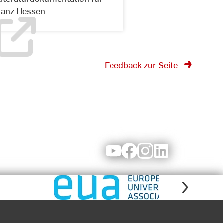
ganz Hessen.
@
pexels
Feedback zur Seite
Youtube
Facebook
Instagram
LinkedIn