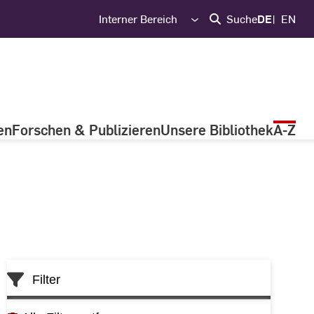
Interner Bereich
Suche
DE
EN
en
Forschen & Publizieren
Unsere Bibliothek
A-Z
Skip
Filter
to
List