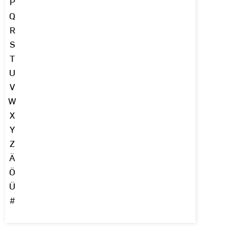
P
Q
R
S
T
U
V
W
X
Y
Z
Ä
Ö
Ü
#