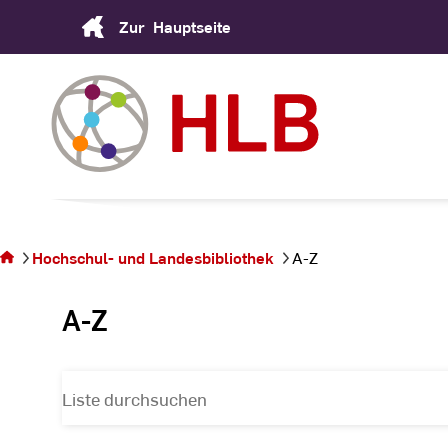
Skip
Zur
Hauptseite
to
Content
Sie
befinden
sich auf
Hochschul- und Landesbibliothek
A-Z
der
Seite A-
A-Z
Z
Liste
durchsuchen