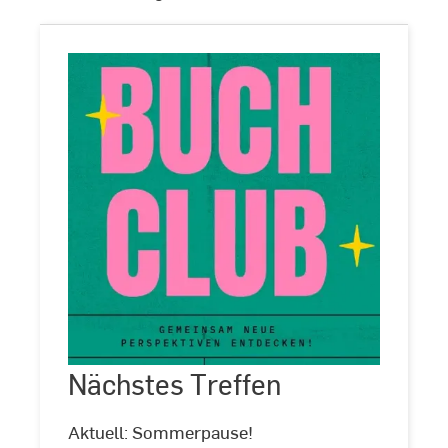
Nächstes
Treffen
Nächstes Treffen
©
Hochschul-
und
Landesbibliothek
Aktuell: Sommerpause!
RheinMain