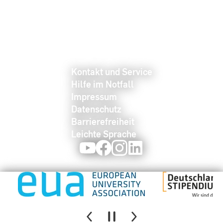
Kontakt und Service
Hilfe im Notfall
Impressum
Datenschutz
Barrierefreiheit
Leichte Sprache
Youtube
Facebook
Instagram
LinkedIn