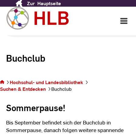
Zur
Hauptseite
Skip
to
Content
Open
Main
Navigati
Buchclub
Sie
befinden
Hochschul- und Landesbibliothek
sich auf
Suchen & Entdecken
Buchclub
der Seite
Buchclub
Sommerpause!
Bis September befindet sich der Buchclub in
Sommerpause, danach folgen weitere spannende