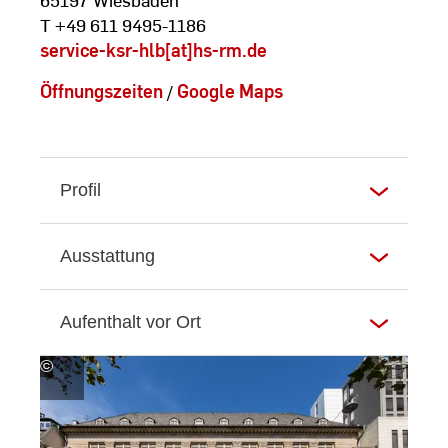
T +49 611 9495-1186
service-ksr-hlb[at]hs-rm.de
Öffnungszeiten
/
Google Maps
Profil
Ausstattung
Aufenthalt vor Ort
©
Andreas
Schlote