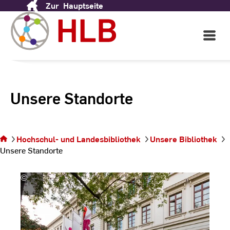
Zur
Hauptseite
Skip
to
Content
Open
Main
Navigati
Unsere Standorte
Sie
befinden
sich auf
Hochschul- und Landesbibliothek
Unsere Bibliothek
der Seite
Unsere Standorte
Unsere
Standorte
©
Andreas
Schlote