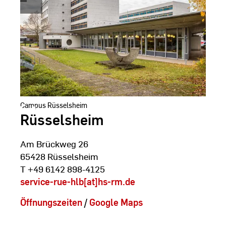
Schlote
Campus Rüsselsheim
Rüsselsheim
Am Brückweg 26
65428 Rüsselsheim
T +49 6142 898-4125
service-rue-hlb[at]hs-rm.de
Öffnungszeiten
/
Google Maps