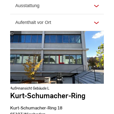
Ausstattung
Aufenthalt vor Ort
©
Hochschul-
und
Landesbibliothek
RheinMain
Außenansicht Gebäude L
Kurt-Schumacher-Ring
Kurt-Schumacher-Ring 18
65197 Wiesbaden