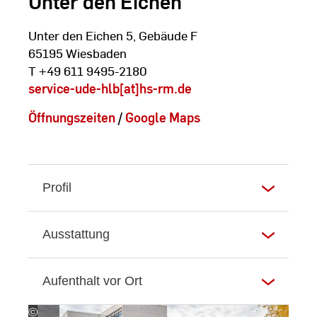
Unter den Eichen
Unter den Eichen 5, Gebäude F
65195 Wiesbaden
T +49 611 9495-2180
service-ude-hlb[at]hs-rm.de
Öffnungszeiten
/
Google Maps
Profil
Ausstattung
Aufenthalt vor Ort
©
Andreas