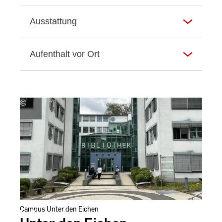
Ausstattung
Aufenthalt vor Ort
©
Hochschul-
und
Landesbibliothek
RheinMain
Campus Unter den Eichen