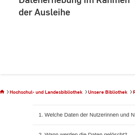
der Ausleihe
Sie befinden
sich auf der
Seite
Informationen
Hochschul- und Landesbibliothek
Unsere Bibliothek
zur
Datenerhebung
im Rahmen der
Ausleihe
1. Welche Daten der Nutzerinnen und N
2. Wann werden die Daten gelöscht?