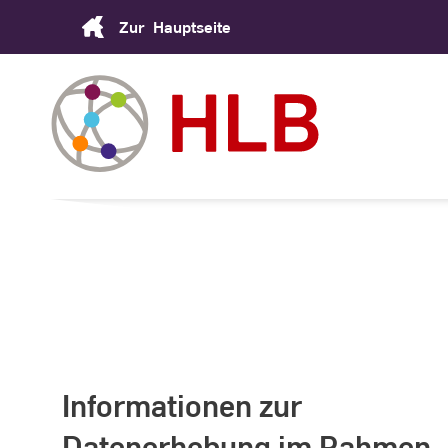
Skip
Zur
Hauptseite
to
Content
Informationen zur
Datenerhebung im Rahmen