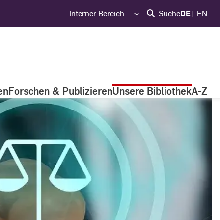
Interner Bereich
Suche
DE
EN
en
Forschen & Publizieren
Unsere Bibliothek
A-Z