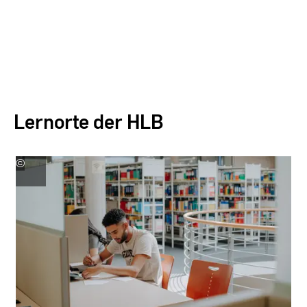
Lernorte der HLB
©
Kira
Jacobi