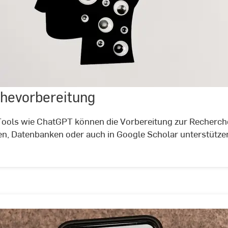
Zur
Recherchevorbereitung
hevorbereitung
©
Tara
Winstead
@
ools wie ChatGPT können die Vorbereitung zur Recherche
pexels
en, Datenbanken oder auch in Google Scholar unterstützen