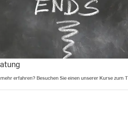
Kurse
&
Beratung
ratung
©
Geralt
@
pixabay
 mehr erfahren? Besuchen Sie einen unserer Kurse zum 