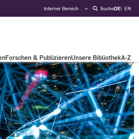
Interner Bereich
Suche
DE
EN
en
Forschen & Publizieren
Unsere Bibliothek
A-Z