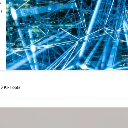
z
g
KI-Tools