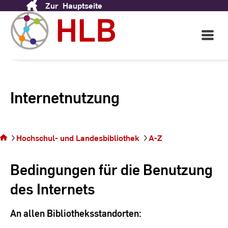
Zur
Hauptseite
Skip
to
Content
Open
Main
Navigati
Internetnutzung
Sie
befinden
sich auf
Hochschul- und Landesbibliothek
A-Z
der
Seite
Bedingungen für die Benutzung
des Internets
An allen Bibliotheksstandorten: