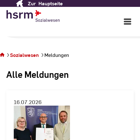
Zur
Hauptseite
Skip
to
Content
Open
Main
Navigati
Sie
befinden
sich auf
Sozialwesen
Meldungen
der Seite
Meldungen
Alle Meldungen
16.07.2026