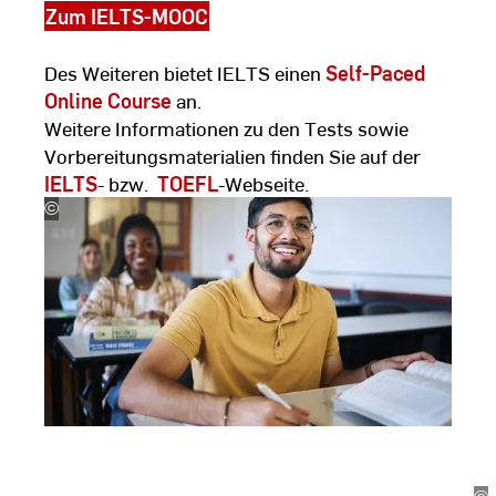
Zum IELTS-MOOC
Des Weiteren bietet IELTS einen
Self-Paced
Online Course
an.
Weitere Informationen zu den Tests sowie
Vorbereitungsmaterialien finden Sie auf der
IELTS
- bzw.
TOEFL
-Webseite.
©
stock.adobe.com
Entdecken Sie jetzt unser
Angebot Deutsch als
Wissenschafts- und
Fachsprache