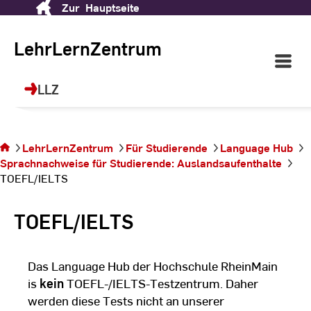
Zur
Hauptseite
Skip
LehrLernZentrum (LLZ)
to
Content
LehrLernZentrum
Open
Ihr Ort für Future Skills, Sprachen, Sport
Main
und berufliche Weiterbildung!
Navigati
LLZ
©
dr
Sie befinden
LehrLernZentrum
Für Studierende
Language Hub
sich auf der
Sprachnachweise für Studierende: Auslandsaufenthalte
Seite
TOEFL/IELTS
TOEFL/IELTS
TOEFL/IELTS
Das Language Hub der Hochschule RheinMain
is
kein
TOEFL-/IELTS-Testzentrum. Daher
werden diese Tests nicht an unserer