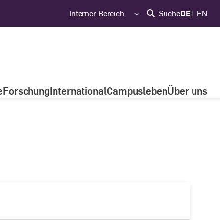
Interner Bereich
Suche
DE
EN
e
Forschung
International
Campusleben
Über uns