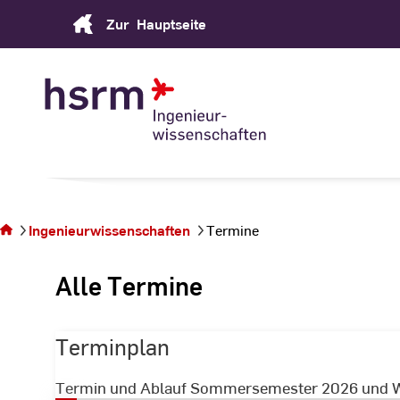
Skip
Zur
Hauptseite
to
Content
Sie
befinden
sich auf
Ingenieurwissenschaften
Termine
der
Seite
Alle Termine
Termine
Terminplan
Termin und Ablauf Sommersemester 2026 und 