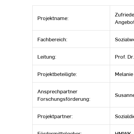
Zufriede
Projektname:
Angebot
Fachbereich:
Sozialw
Leitung:
Prof. Dr
Projektbeteiligte:
Melanie 
Ansprechpartner
Susann
Forschungsförderung:
Projektpartner:
Soziald
Fördermittelgeber:
HMWK „F