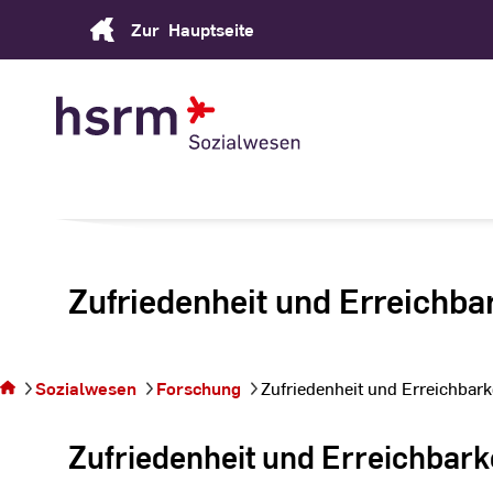
Skip
Zur
Hauptseite
to
Content
Zufriedenheit und Erreichbar
Sie befinden
sich auf der
Seite
Zufriedenheit
und
Sozialwesen
Forschung
Zufriedenheit und Erreichbark
Erreichbarkeit
von Eltern mit
Zufriedenheit und Erreichbark
Angeboten
Früher Hilfen