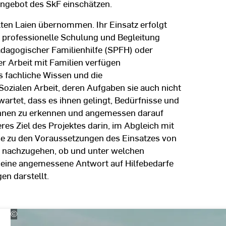
eangebot des SkF einschätzen.
en Laien übernommen. Ihr Einsatz erfolgt
t professionelle Schulung und Begleitung
ädagogischer Familienhilfe (SPFH) oder
r Arbeit mit Familien verfügen
s fachliche Wissen und die
zialen Arbeit, deren Aufgaben sie auch nicht
artet, dass es ihnen gelingt, Bedürfnisse und
 ihnen zu erkennen und angemessen darauf
es Ziel des Projektes darin, im Abgleich mit
se zu den Voraussetzungen des Einsatzes von
 nachzugehen, ob und unter welchen
eine angemessene Antwort auf Hilfebedarfe
en darstellt.
©
Andreas
Schlote