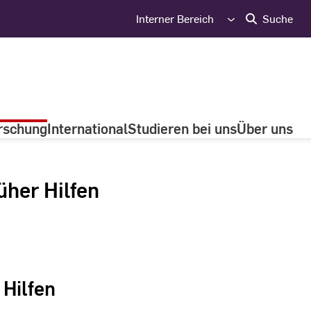
Interner Bereich
Suche
rschung
International
Studieren bei uns
Über uns
üher Hilfen
 Hilfen