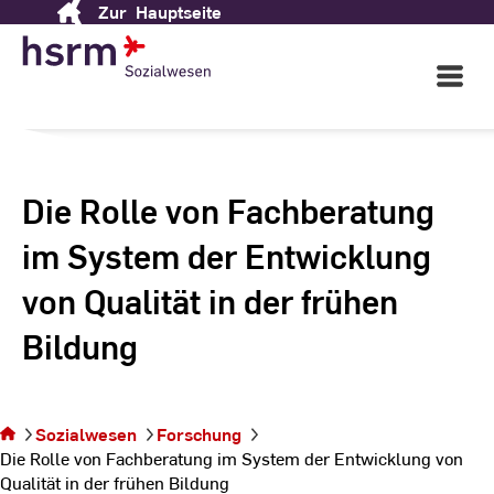
Zur
Hauptseite
Skip
to
Content
Open
Main
Navigati
Die Rolle von Fachberatung
im System der Entwicklung
von Qualität in der frühen
Bildung
Sie befinden
sich auf der
Seite Die
Rolle von
Fachberatung
Sozialwesen
Forschung
im System
Die Rolle von Fachberatung im System der Entwicklung von
der
Qualität in der frühen Bildung