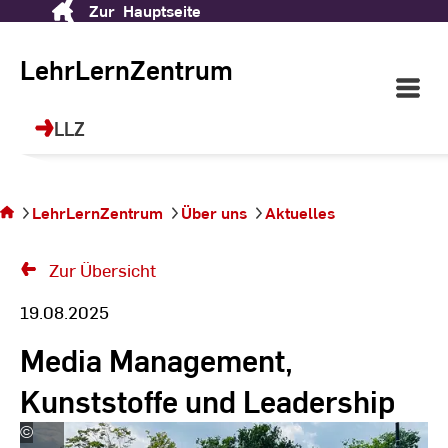
Zur
Hauptseite
Skip
to
Content
LehrLernZentrum
Open
Main
Navigati
LLZ
Sie
befinden
sich auf
LehrLernZentrum
Über uns
Aktuelles
der
Seite
Zur Übersicht
19.08.2025
Media Management,
Kunststoffe und Leadership
©
Ayten