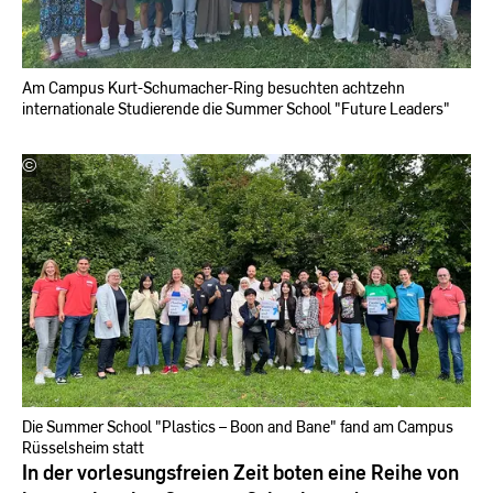
Am Campus Kurt-Schumacher-Ring besuchten achtzehn
internationale Studierende die Summer School "Future Leaders"
©
Hochschulkommunikation
|
Hochschule
RheinMain
Die Summer School "Plastics – Boon and Bane" fand am Campus
Rüsselsheim statt
In der vorlesungsfreien Zeit boten eine Reihe von