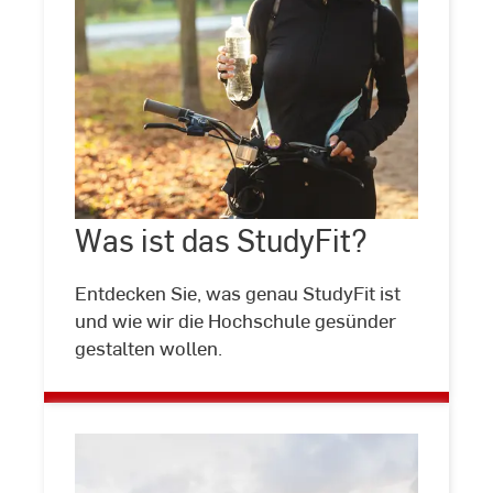
Was
ist
das
StudyFit?
Was ist das StudyFit?
©
Drobot
Dean/Stock.adobe.com
Entdecken Sie, was genau StudyFit ist
und wie wir die Hochschule gesünder
gestalten wollen.