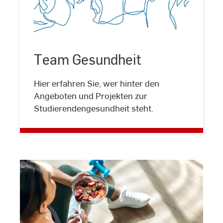
Team
Gesundheit
Team Gesundheit
©
samuii/stock.adobe.com
Hier erfahren Sie, wer hinter den
Angeboten und Projekten zur
Studierendengesundheit steht.
©
stock.adobe.com/nenetus