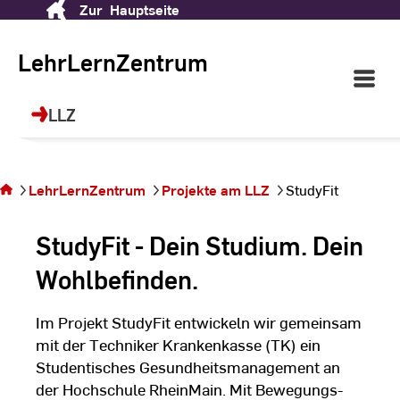
Zur
Hauptseite
Skip
LehrLernZentrum (LLZ)
to
Content
LehrLernZentrum
Open
Ihr Ort für Future Skills, Sprachen, Sport
Main
und berufliche Weiterbildung!
Navigati
LLZ
Sie
©
dr
befinden
sich auf
LehrLernZentrum
Projekte am LLZ
StudyFit
der
Seite
StudyFit - Dein Studium. Dein
StudyFit
Wohlbefinden.
Im Projekt StudyFit entwickeln wir gemeinsam
mit der Techniker Krankenkasse (TK) ein
Studentisches Gesundheitsmanagement an
der Hochschule RheinMain. Mit Bewegungs-