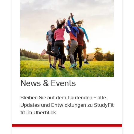
News
&
Events
News & Events
©
Halfpoint/stock.adobe.com
Bleiben Sie auf dem Laufenden – alle
Updates und Entwicklungen zu StudyFit
fit im Überblick.