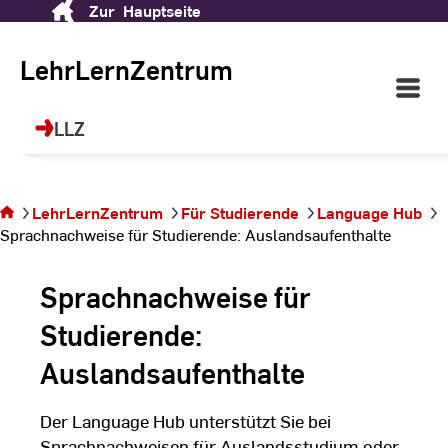
Zur
Hauptseite
Skip
LehrLernZentrum (LLZ)
to
Content
LehrLernZentrum
Open
Ihr Ort für Future Skills, Sprachen, Sport
Main
und berufliche Weiterbildung!
Navigati
LLZ
©
dr
Sie befinden sich auf
der Seite
LehrLernZentrum
Für Studierende
Language Hub
Sprachnachweise
Sprachnachweise für Studierende: Auslandsaufenthalte
für Studierende:
Auslandsaufenthalte
Sprachnachweise für
Studierende:
Auslandsaufenthalte
Der Language Hub unterstützt Sie bei
Sprachnachweisen für Auslandsstudium oder