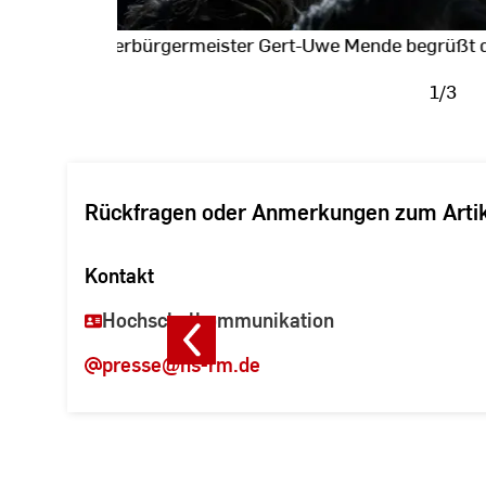
Oberbürgermeister Gert-Uwe Mende begrüßt d
1/3
Fotodaten
anzeigen
Rückfragen oder Anmerkungen zum Arti
Kontakt
Hochschulkommunikation
presse
@hs-rm.de