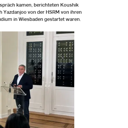
espräch kamen, berichteten Koushik
h Yazdanjoo von der HSRM von ihren
tudium in Wiesbaden gestartet waren.
©
Hochschulkommu
|
Hochschule
RheinMain