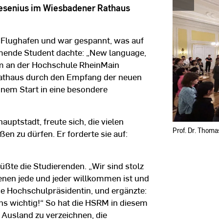
|
esenius im Wiesbadener Rathaus
Hochschule
RheinMain
 Flughafen und war gespannt, was auf
mende Student dachte: „New language,
ium an der Hochschule RheinMain
Rathaus durch den Empfang der neuen
inem Start in eine besondere
ptstadt, freute sich, die vielen
Prof. Dr. Thom
en zu dürfen. Er forderte sie auf:
ßte die Studierenden. „Wir sind stolz
denen jede und jeder willkommen ist und
 die Hochschulpräsidentin, und ergänzte:
 uns wichtig!“ So hat die HSRM in diesem
Ausland zu verzeichnen, die