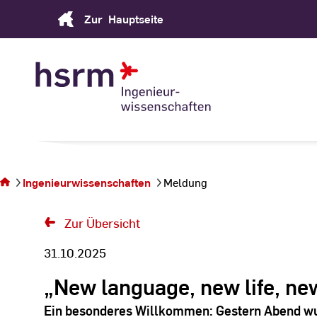
Skip
Zur
Hauptseite
to
Content
Sie
befinden
sich auf
Ingenieurwissenschaften
Meldung
der Seite
Meldung
Zur Übersicht
31.10.2025
„New language, new life, ne
Ein besonderes Willkommen: Gestern Abend wur