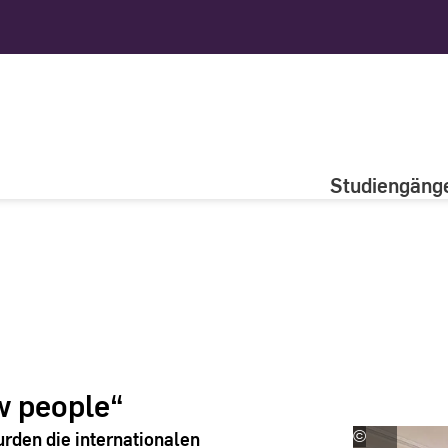
Studiengäng
w people“
den die internationalen
©
Hochschulk