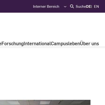
Interner Bereich
Suche
DE
EN
e
Forschung
International
Campusleben
Über uns