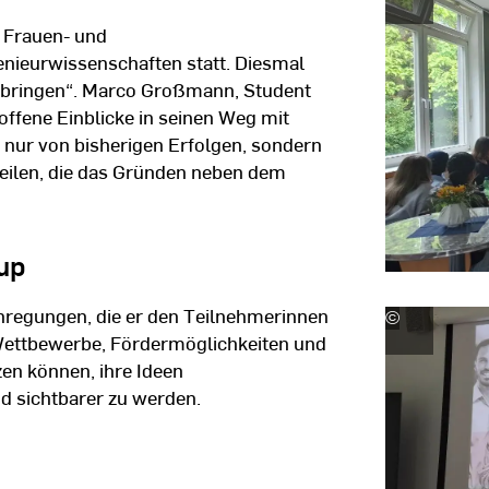
Urschel
r Frauen- und
nieurwissenschaften statt. Diesmal
 bringen“. Marco Großmann, Student
ffene Einblicke in seinen Weg mit
t nur von bisherigen Erfolgen, sondern
eilen, die das Gründen neben dem
up
nregungen, die er den Teilnehmerinnen
©
Katharina
 Wettbewerbe, Fördermöglichkeiten und
Urschel
en können, ihre Ideen
d sichtbarer zu werden.