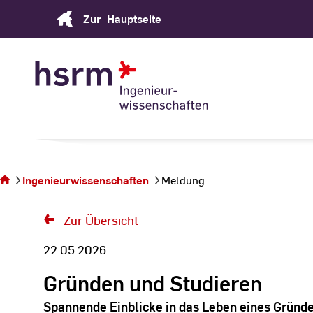
Skip
Zur
Hauptseite
to
Content
Sie
befinden
sich auf
Ingenieurwissenschaften
Meldung
der Seite
Meldung
Zur Übersicht
22.05.2026
Gründen und Studieren
Spannende Einblicke in das Leben eines Gründe