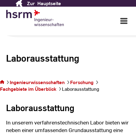
Zur
Hauptseite
Skip
to
Content
Open
Main
Navigati
Laborausstattung
Sie befinden sich
Ingenieurwissenschaften
Forschung
auf der Seite
Fachgebiete im Überblick
Laborausstattung
Laborausstattung
Laborausstattung
In unserem verfahrenstechnischen Labor bieten wir
neben einer umfassenden Grundausstattung eine