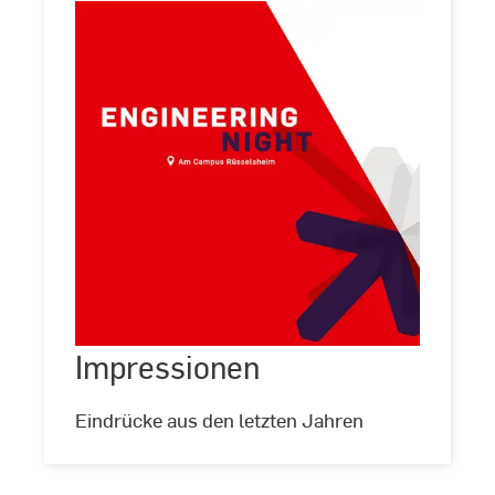
Impressionen
Impressionen
©
Hochschule
RheinMain
Eindrücke aus den letzten Jahren