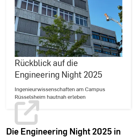
Rückblick
auf
die
Engineering
Night
Rückblick auf die
©
Hochschulkommunikation
2025
|
Engineering Night 2025
Hochschule
RheinMain
Ingenieurwissenschaften am Campus
Rüsselsheim hautnah erleben
Die Engineering Night 2025 in