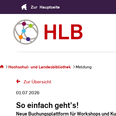
Skip
Zur
Hauptseite
to
Content
Sie
befinden
sich auf
Hochschul- und Landesbibliothek
Meldung
der Seite
Meldung
Zur Übersicht
01.07.2026
So einfach geht's!
Neue Buchungsplattform für Workshops und Ku