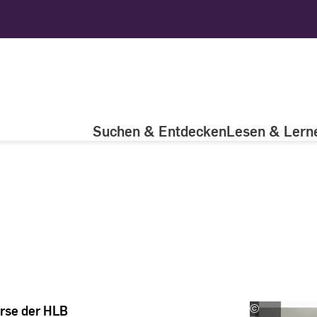
Suchen & Entdecken
Lesen & Lern
rse der HLB
©
Hochschul-