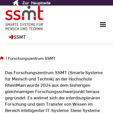
Zur
Hauptseite
Skip
to
SSMT - Smarte Systeme
Content
für Mensch und Technik
Open
Main
Navigati
SSMT
Sie befinden sich
auf der Seite
Forschungszentrum SSMT
Forschungszentrum
SSMT
Das Forschungszentrum SSMT (Smarte Systeme
für Mensch und Technik) an der Hochschule
RheinMain wurde 2024 aus dem bisherigen
gleichnamigen Forschungsschwerpunkt heraus
gegründet. Es widmet sich der interdisziplinären
Forschung und dem Transfer von Wissen im
Bereich intelligenter IT-Systeme. Diese Systeme