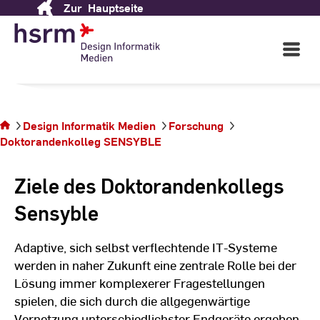
Doktorandenkolleg
Zur
Hauptseite
Skip
to
SENSYBLE
Content
Open
Main
Navigati
Sie
befinden
Design Informatik Medien
Forschung
sich auf
Doktorandenkolleg SENSYBLE
der
Seite
Ziele des Doktorandenkollegs
Sensyble
Adaptive, sich selbst verflechtende IT-Systeme
werden in naher Zukunft eine zentrale Rolle bei der
Lösung immer komplexerer Fragestellungen
spielen, die sich durch die allgegenwärtige
Vernetzung unterschiedlichster Endgeräte ergeben.