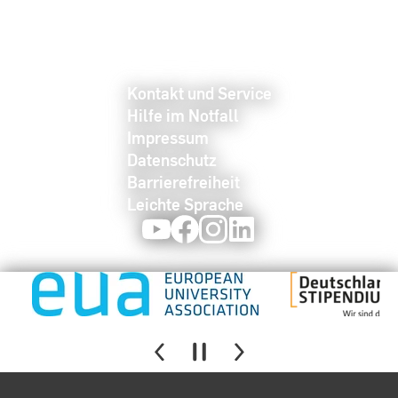
Kontakt und Service
Hilfe im Notfall
Impressum
Datenschutz
Barrierefreiheit
Leichte Sprache
Youtube
Facebook
Instagram
LinkedIn