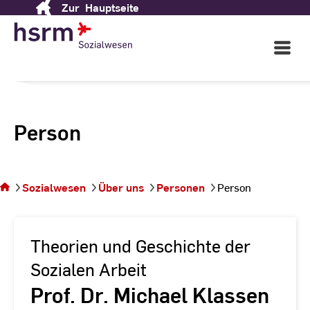
Zur
Hauptseite
Skip
to
Content
Open
Main
Navigati
Person
Sie
befinden
sich auf
Sozialwesen
Über uns
Personen
Person
der
Seite
Person
Theorien und Geschichte der
Sozialen Arbeit
Prof. Dr. Michael Klassen