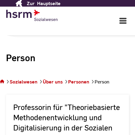
Zur
Hauptseite
Skip
to
Content
Open
Main
Navigati
Person
Sie
befinden
sich auf
Sozialwesen
Über uns
Personen
Person
der
Seite
Person
Professorin für "Theoriebasierte
Methodenentwicklung und
Digitalisierung in der Sozialen