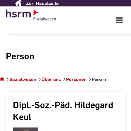
Zur
Hauptseite
Skip
to
Content
Open
Main
Navigati
Person
Sie
befinden
sich auf
Sozialwesen
Über uns
Personen
Person
der
Seite
Person
Dipl.-Soz.-Päd. Hildegard
Keul