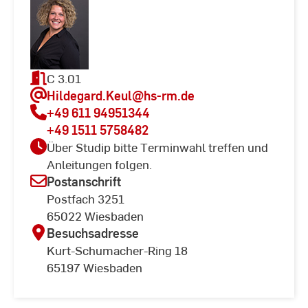
C 3.01
Hildegard.Keul
@hs-rm.de
+49 611 94951344
+49 1511 5758482
Über Studip bitte Terminwahl treffen und
Anleitungen folgen.
Postanschrift
Postfach 3251
65022 Wiesbaden
Besuchsadresse
Kurt-Schumacher-Ring 18
65197 Wiesbaden