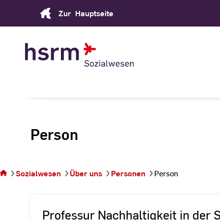
Skip
Zur
Hauptseite
to
Content
Person
Sie
befinden
sich auf
Sozialwesen
Über uns
Personen
Person
der
Seite
Person
Professur Nachhaltigkeit in der 