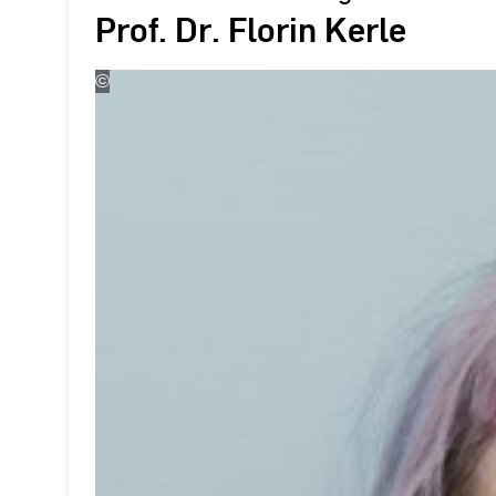
Prof. Dr. Florin Kerle
©
Foto:
copyright
Fotofabrik
Stuttgart