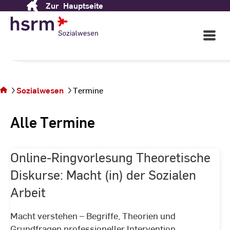
Zur
Hauptseite
Skip
to
Content
Open
Main
Navigati
Sie
befinden
sich auf
Sozialwesen
Termine
der
Seite
Alle Termine
Termine
Online-Ringvorlesung Theoretische
Diskurse: Macht (in) der Sozialen
Arbeit
Macht verstehen – Begriffe, Theorien und
Grundfragen professioneller Intervention