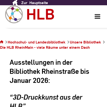
Zur
Hauptseite
Skip
Raum für Erlebnisse
to
Content
Open
Main
Navigati
©
An
Sie
Sc
befinden
Hochschul- und Landesbibliothek
Unsere Bibliothek
sich auf
Die HLB RheinMain - viele Räume unter einem Dach
der
Seite
Ausstellungen in der
Bibliothek Rheinstraße bis
Januar 2026:
“3D-Druckkunst aus der
HLB”