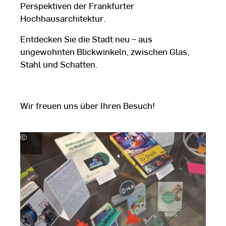
Perspektiven der Frankfurter
Hochhausarchitektur.
Entdecken Sie die Stadt neu – aus
ungewohnten Blickwinkeln, zwischen Glas,
Stahl und Schatten.
Wir freuen uns über Ihren Besuch!
©
Hochschul-
und
Landesbibliothek
RheinMain