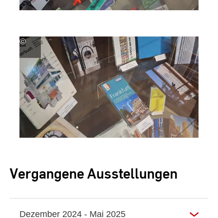
©
Hochschul-
und
Landesibliothek
RheinMain
Vergangene Ausstellungen
Dezember 2024 - Mai 2025