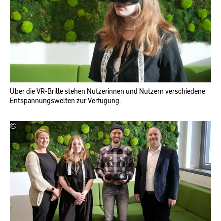
RheinMain
Über die VR-Brille stehen Nutzerinnen und Nutzern verschiedene
Entspannungswelten zur Verfügung.
©
LehrLernZentrum
|
Hochschule
RheinMain