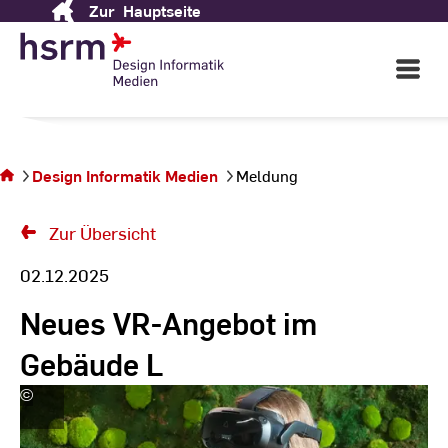
Zur
Hauptseite
Skip
to
Content
Open
Main
Navigati
Sie
befinden
sich auf
Design Informatik Medien
Meldung
der Seite
Meldung
Zur Übersicht
02.12.2025
Neues VR-Angebot im
Gebäude L
©
LehrLernZentrum
|
Hochschule