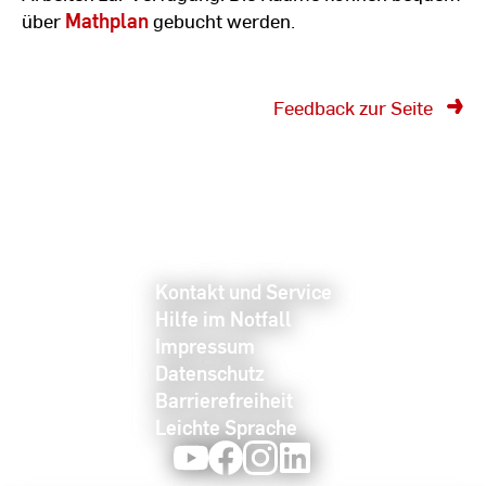
über
Mathplan
gebucht werden.
Feedback zur Seite
Kontakt und Service
Hilfe im Notfall
Impressum
Datenschutz
Barrierefreiheit
Leichte Sprache
Youtube
Facebook
Instagram
LinkedIn