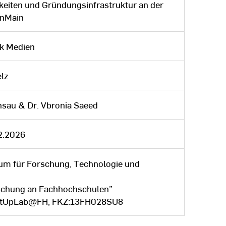
keiten und Gründungsinfrastruktur an der
inMain
ik Medien
elz
nsau & Dr. Vbronia Saeed
2.2026
um für Forschung, Technologie und
chung an Fachhochschulen”
rtUpLab@FH, FKZ:13FH028SU8