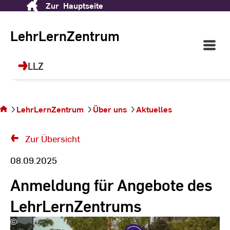
Zur
Hauptseite
Skip
to
Content
LehrLernZentrum
Open
Main
Navigati
LLZ
Sie
befinden
sich auf
LehrLernZentrum
Über uns
Aktuelles
der
Seite
Zur Übersicht
08.09.2025
Anmeldung für Angebote des
LehrLernZentrums
©
LehrLernZentrum